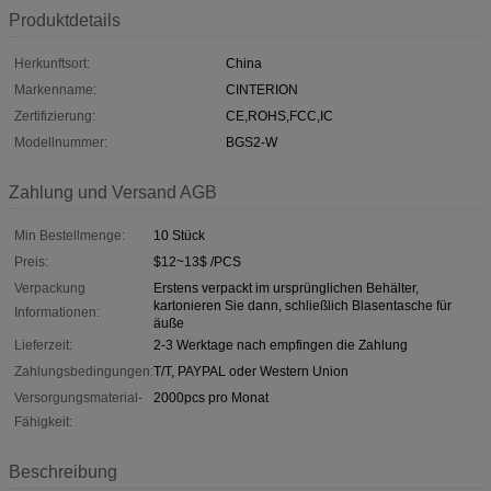
Produktdetails
Herkunftsort:
China
Markenname:
CINTERION
Zertifizierung:
CE,ROHS,FCC,IC
Modellnummer:
BGS2-W
Zahlung und Versand AGB
Min Bestellmenge:
10 Stück
Preis:
$12~13$ /PCS
Verpackung
Erstens verpackt im ursprünglichen Behälter,
kartonieren Sie dann, schließlich Blasentasche für
Informationen:
äuße
Lieferzeit:
2-3 Werktage nach empfingen die Zahlung
Zahlungsbedingungen:
T/T, PAYPAL oder Western Union
Versorgungsmaterial-
2000pcs pro Monat
Fähigkeit:
Beschreibung