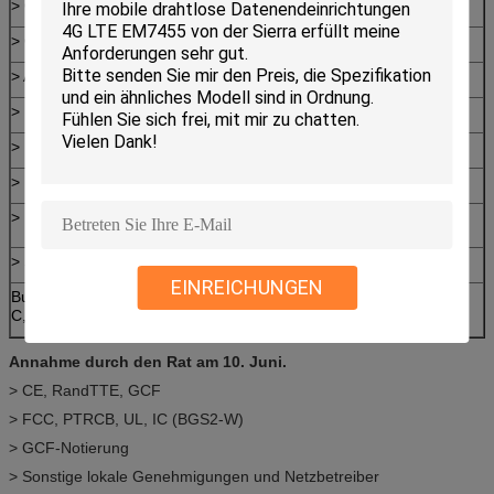
> GPRS-Mehrslot
Klasse 10
> GSM-konform
Phase 2/2+
> Ausgangsleistung:
> Klasse 4 (2W) für
850 / 900 (BGS2-W)
> Klasse 1 (1W) für
1800 / 1900 (BGS2-W)
> Klasse 4 (2W) für
900 (BGS2-E)
> Klasse 1 (1W) für
1800 (BGS2-E)
> SIM-Anwendungswerkzeug
Klasse 3,
EINREICHUNGEN
Buchstaben der Klassen B und
Freisetzung 99
C,
Annahme durch den Rat am 10. Juni.
> CE, RandTTE, GCF
> FCC, PTRCB, UL, IC (BGS2-W)
> GCF-Notierung
> Sonstige lokale Genehmigungen und Netzbetreiber