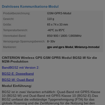
Drahtloses Kommunikations-Modul
Produktbezeichnung:
GSM-GPRS-Modul
Gewicht:
110 g
Größe:
65 x 74 x 33 mm
Temperaturbereich:
-40℃ zu 85℃
Viererkabel-Band:
850/ 900 / 1800 / 1900MHz
Versorgungs-Spannungsbereich:
8~30v
gps und gprs Modul
Miniaturg-/mmodul
Markieren:
,
CINTERION Wireless GPS GSM GPRS Modul BGS2-W für die
M2M-Produktion
BandBGS2 mit Version 2:
BGS2-E: Doppelband
BGS2-W: Quad-Band
Modul Einführung:
BGS2 ist in zwei Varianten erhältlich: Quad-Band mit GPRS Klasse
10 (BGS2-W) und Dual-Band mit GPRS Klasse 10 (BGS2-E).Das
BGS2 umfasst die vollständige Typgenehmigung (FTA) für das
globale Roaming und die Zertifizierung für die Nutzung bei den