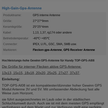
High-Gain-Gps-Antenne
Produktname:
GPS interne Antenne
Größe:
27*27*9mm
Keramikgröße:
25*25*4mm
Kabel:
1,13, 1,37, rg174 oder andere
Betriebstemperatur:
-40℃~+85℃
Connector:
IPEX, U.FL, GSC, SMA, SMB usw.
Flecken gps-Antenne
GPS Receiver Antenne
Markieren:
,
Hochleistungs-hohe Gewinn GPS-Antenne für Handy TOP-GPS-AI08
Die Größe für interner Flecken aktive GPS-Antenne:
13x13, 15x15, 18x18, 20x20, 25x25, 27x27, 37x37,
Einleitung:
TOP-GPS-AI08 ist ein kompaktester/dünnster hoher Gewinn GPS
Modul Antenne 3V und 5V. Mit umfassender Abdeckung fast alle
Weise zum Horizont,
sie führt ausgezeichnetes im Laub oder in der städtischen
Schluchtumwelt durch. Auch sie ist mit dem meisten GPS empfängt
verfügbares auf dem Markt und zur Verfügung stellt eine perfekte