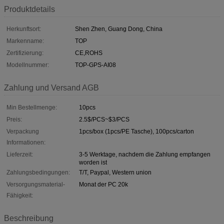
Produktdetails
Herkunftsort:
Shen Zhen, Guang Dong, China
Markenname:
TOP
Zertifizierung:
CE,ROHS
Modellnummer:
TOP-GPS-AI08
Zahlung und Versand AGB
Min Bestellmenge:
10pcs
Preis:
2.5$/PCS~$3/PCS
Verpackung
1pcs/box (1pcs/PE Tasche), 100pcs/carton
Informationen:
Lieferzeit:
3-5 Werktage, nachdem die Zahlung empfangen
worden ist
Zahlungsbedingungen:
T/T, Paypal, Western union
Versorgungsmaterial-
Monat der PC 20k
Fähigkeit:
Beschreibung