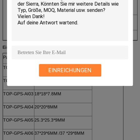
Relative
Bis 75%
Luftfeuchtigkeit
Erschütterung
10 zu 55Hz mit 1.5mm
Umfang 2hours
Umweltfreundlich
ROHS konform
Einrichtungsinformationen:
Part#
Größe (Millimeter)
TOP-GPS-AI01
13*13*6.2MM
EINREICHUNGEN
TOP-GPS-AI02
15*15*7MM
TOP-GPS-AI03
18*18*7.8MM
TOP-GPS-AI04
20*20*8MM
TOP-GPS-AI05
25.3*25.3*9MM
TOP-GPS-AI06
37*29*6MM /37 *29*8MM