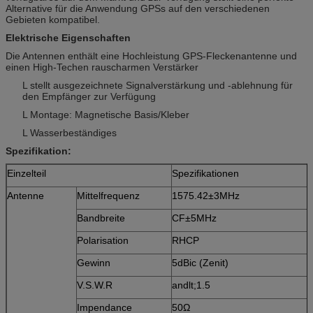
Alternative für die Anwendung GPSs auf den verschiedenen
Gebieten kompatibel.
Elektrische Eigenschaften
Die Antennen enthält eine Hochleistung GPS-Fleckenantenne und
einen High-Techen rauscharmen Verstärker
L stellt ausgezeichnete Signalverstärkung und -ablehnung für
den Empfänger zur Verfügung
L Montage: Magnetische Basis/Kleber
L Wasserbeständiges
Spezifikation:
Einzelteil
Spezifikationen
Antenne
Mittelfrequenz
1575.42±3MHz
Bandbreite
CF±5MHz
Polarisation
RHCP
Gewinn
5dBic (Zenit)
V.S.W.R
andlt;1.5
Impendance
50Ω