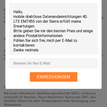
Bei Entwicklung erhielten wir das Vertrauen und Unterstützung
von den Kunden und von den Freunden von allen Bezirken, wie
hier, möchte ich unsere hertfelt dank alle Sorgfalt ausdrücken und
Kunden und Freunde Sinofast stützen.
Szenenbild:
Entwurf der hoher Geschwindigkeit und Frequenz verschalen,
starkes und Schwachstrombrett, D/A und FPC usw., einschließlich
die Struktur der Komponentenverkapselung
EINREICHUNGEN
SMT-Auswahl und -platz
Die erste inländische Speditionsgesellschaft SMTs, Lieferung
innerhalb 24 Stunden. Neue Maschinen Samsungs SMT, des
Rückflut-Ofens mit zehn Temperaturen freie Versorgung vom
Widerstand….