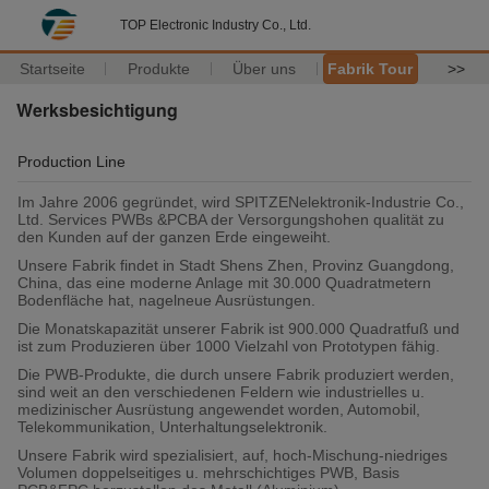
TOP Electronic Industry Co., Ltd.
Startseite
Produkte
Über uns
Fabrik Tour
>>
Werksbesichtigung
Production Line
Im Jahre 2006 gegründet, wird SPITZENelektronik-Industrie Co.,
Ltd. Services PWBs &PCBA der Versorgungshohen qualität zu
den Kunden auf der ganzen Erde eingeweiht.
Unsere Fabrik findet in Stadt Shens Zhen, Provinz Guangdong,
China, das eine moderne Anlage mit 30.000 Quadratmetern
Bodenfläche hat, nagelneue Ausrüstungen.
Die Monatskapazität unserer Fabrik ist 900.000 Quadratfuß und
ist zum Produzieren über 1000 Vielzahl von Prototypen fähig.
Die PWB-Produkte, die durch unsere Fabrik produziert werden,
sind weit an den verschiedenen Feldern wie industrielles u.
medizinischer Ausrüstung angewendet worden, Automobil,
Telekommunikation, Unterhaltungselektronik.
Unsere Fabrik wird spezialisiert, auf, hoch-Mischung-niedriges
Volumen doppelseitiges u. mehrschichtiges PWB, Basis