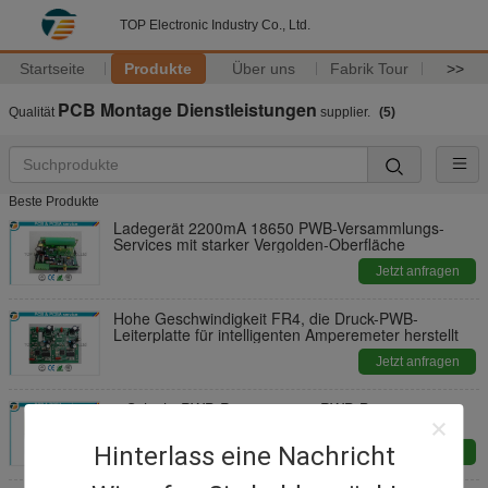
TOP Electronic Industry Co., Ltd.
Startseite
Produkte
Über uns
Fabrik Tour
>>
PCB Montage Dienstleistungen
Qualität
supplier.
(5)
Beste Produkte
Ladegerät 2200mA 18650 PWB-Versammlungs-
Services mit starker Vergolden-Oberfläche
Jetzt anfragen
Hohe Geschwindigkeit FR4, die Druck-PWB-
Leiterplatte für intelligenten Amperemeter herstellt
Jetzt anfragen
4 Schicht PWB-Prototyp 94v0 PWB-Brett-
Oberflächen-Berg-Prototyp-Brett
Hinterlass eine Nachricht
Jetzt anfragen