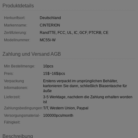
Produktdetails
Herkunftsort:
Deutschland
Markenname:
CINTERION
Zertifizierung:
RandTTE, FCC, UL, IC, GCF, PTCRB, CE
Modellnummer:
MC55i-W
Zahlung und Versand AGB
Min Bestellmenge:
10pcs
Preis:
15$~16$/pcs
Verpackung
Erstens verpackt im ursprünglichen Behälter,
kartonieren Sie dann, schließlich Blasentasche für
Informationen:
äuße
Lieferzeit:
3-5 Werktage, nachdem die Zahlung erhalten worden
ist
Zahlungsbedingungen:
T/T, Western Union, Paypal
Versorgungsmaterial-
100000pcs/month
Fähigkeit:
Beschreibung