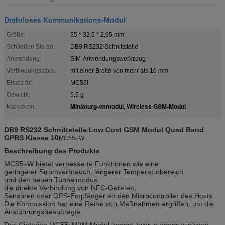
Drahtloses Kommunikations-Modul
Größe:
35 * 32,5 * 2,95 mm
Schließen Sie an:
DB9 RS232-Schnittstelle
Anwendung:
SIM-Anwendungswerkzeug
Verbindungsstück:
mit einer Breite von mehr als 10 mm
Ersatz für:
MC55I
Gewicht:
5,5 g
Miniaturg-/mmodul
Wireless GSM-Modul
Markieren:
,
DB9 RS232 Schnittstelle Low Cost GSM Modul Quad Band
GPRS Klasse 10
MC55I-W
Beschreibung des Produkts
MC55i-W bietet verbesserte Funktionen wie eine
geringerer Stromverbrauch, längerer Temperaturbereich
und den neuen Tunnelmodus.
die direkte Verbindung von NFC-Geräten,
Sensoren oder GPS-Empfänger an den Mikrocontroller des Hosts
Die Kommission hat eine Reihe von Maßnahmen ergriffen, um die
Ausführungsbeauftragte.
Das Cinterion MC55i M2M Modul kommt zwar in einem winzigen