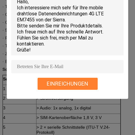
· Tunnelmodus
· GPRS Klasse 10 für 43 kbps im Uplink und 86 kbps im Downlink
· Quad-Band (850/9000/1800/1900 MHz)
· 50-Pin-B2B-Anschluss
· RIL-Treiber für Geräte mit MS Windows Mobile 6.1
· TCP/IP über AT
· Zwei serielle Schnittstellen
· Erweiterter Temperaturbereich: -40°C bis +85°C
Schnittstellen:
Schnittstellen
EINREICHUNGEN
1
> 50-Pin-Verbindung von Platine zu Platine
2
> Stromversorgung
3
> Audio: 1x analog, 1x digital
4
> SIM-Kartenoberfläche 1,8 V, 3 V
5
> 2 × serielle Schnittstelle (ITU-T V.24-
Protokoll)