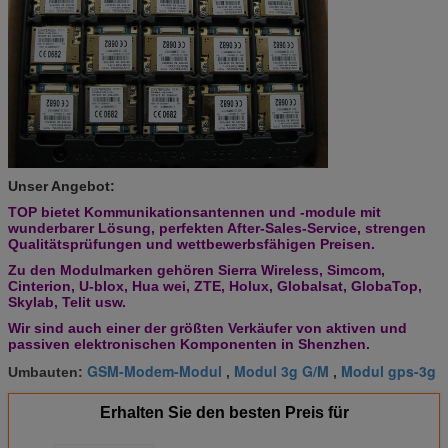
Unser Angebot:
TOP bietet Kommunikationsantennen und -module mit
wunderbarer Lösung, perfekten After-Sales-Service, strengen
Qualitätsprüfungen und wettbewerbsfähigen Preisen.
Zu den Modulmarken gehören Sierra Wireless, Simcom,
Cinterion, U-blox, Hua wei, ZTE, Holux, Globalsat, GlobaTop,
Skylab, Telit usw.
Wir sind auch einer der größten Verkäufer von aktiven und
passiven elektronischen Komponenten in Shenzhen.
GSM-Modem-Modul
Modul 3g G/M
Modul gps-3g
Umbauten:
,
,
Erhalten Sie den besten Preis für