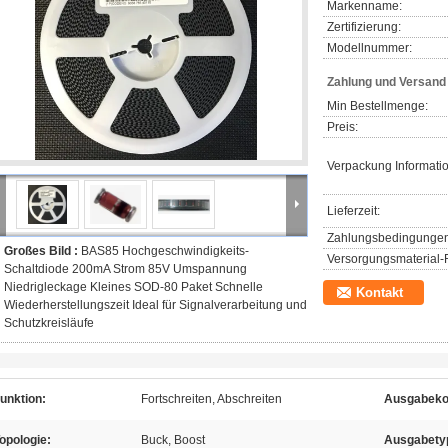
Markenname:
Zertifizierung:
Modellnummer:
Zahlung und Versan
Min Bestellmenge:
Preis:
Verpackung Informati
Lieferzeit:
Zahlungsbedingungen
Großes Bild :
BAS85 Hochgeschwindigkeits-
Versorgungsmaterial-F
Schaltdiode 200mA Strom 85V Umspannung
Niedrigleckage Kleines SOD-80 Paket Schnelle
Kontakt
Wiederherstellungszeit Ideal für Signalverarbeitung und
Schutzkreisläufe
unktion:
Fortschreiten, Abschreiten
Ausgabekon
opologie:
Buck, Boost
Ausgabety