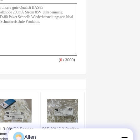
(
0
/ 3000)
LR-08VF 8-Position
PAP-02V-S 2-Position
0mm Rastermaß
2,0mm Pitch
Allen
eckverbindergehäuse
Steckverbindergehäuse