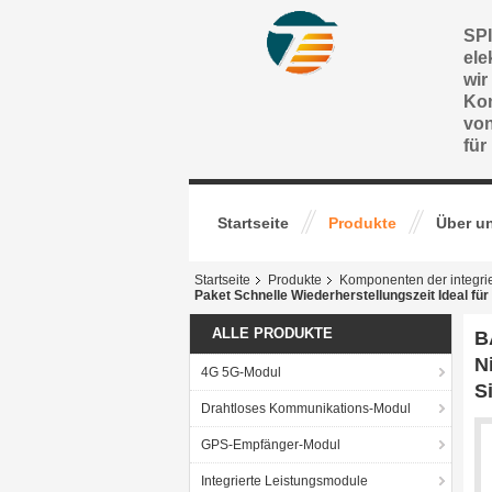
SPI
ele
wir
Ko
vo
für
Startseite
Produkte
Über u
Startseite
Produkte
Komponenten der integri
Paket Schnelle Wiederherstellungszeit Ideal fü
ALLE PRODUKTE
B
N
4G 5G-Modul
S
Drahtloses Kommunikations-Modul
GPS-Empfänger-Modul
Integrierte Leistungsmodule