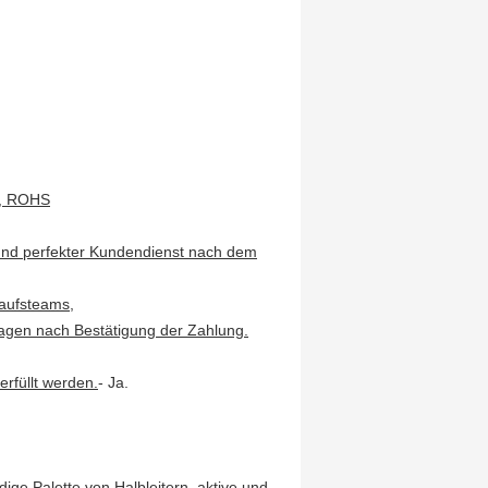
l, ROHS
g und perfekter Kundendienst nach dem
kaufsteams,
tagen nach Bestätigung der Zahlung.
erfüllt werden.
- Ja.
ige Palette von Halbleitern, aktive und