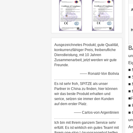
A
H
Ausgezeichnetes Produkt, gute Qualität,
B
konkurrenzfähiger Preis, freiberufliche
Dienstleistung, mit 10 Jahren
un
Zusammenarbeit, jetzt werden wir gute
Ei
Freunde.
■ 
—— Ronald-Von Boilvia
■ 
Es ist sehr froh, SPITZE als unser
■ 
Partner in China zu finden, hier können
■ 
wir das beste Produkt erhalten und
■F
serice, setzen sie immer den Kunden
auf dem erster Platz.
■ 
■ 
—— Carlos-von Argentinien
un
Ich bin mit Ihrem ganzem Service sehr
A
erfüllt. Es ist wirklich ein gutes Team! mit
Ihrem one-stop Lösungsangebot helfen