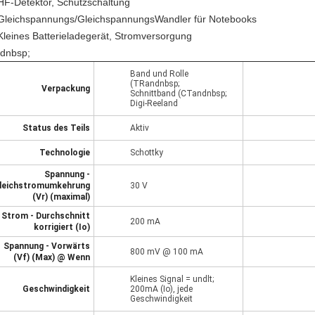
HF-Detektor, Schutzschaltung
Gleichspannungs­/Gleichspannungs­Wandler für Notebooks
Kleines Batterieladegerät, Stromversorgung
dnbsp;
Band und Rolle
(TRandnbsp;
Verpackung
Schnittband (CTandnbsp;
Digi-Reeland
Status des Teils
Aktiv
Technologie
Schottky
Spannung -
leichstromumkehrung
30 V
(Vr) (maximal)
Strom - Durchschnitt
200 mA
korrigiert (Io)
Spannung - Vorwärts
800 mV @ 100 mA
(Vf) (Max) @ Wenn
Kleines Signal = undlt;
Geschwindigkeit
200mA (Io), jede
Geschwindigkeit