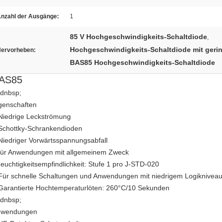
nzahl der Ausgänge:
1
85 V Hochgeschwindigkeits-Schaltdiode
,
Hochgeschwindigkeits-Schaltdiode mit geri
ervorheben:
BAS85 Hochgeschwindigkeits-Schaltdiode
AS85
dnbsp;
genschaften
Niedrige Leckströmung
Schottky-Schrankendioden
Niedriger Vorwärtsspannungsabfall
für Anwendungen mit allgemeinem Zweck
euchtigkeitsempfindlichkeit: Stufe 1 pro J-STD-020
Für schnelle Schaltungen und Anwendungen mit niedrigem Logiknivea
Garantierte Hochtemperaturlöten: 260°C/10 Sekunden
dnbsp;
nwendungen