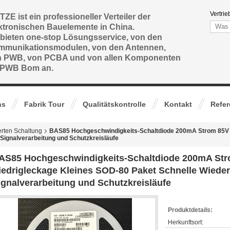
Vertrie
TZE ist ein professioneller Verteiler der
ktronischen Bauelemente in China.
 bieten one-stop Lösungsservice, von den
mmunikationsmodulen, von den Antennen,
n PWB, von PCBA und von allen Komponenten
 PWB Bom an.
ns
Fabrik Tour
Qualitätskontrolle
Kontakt
Refe
erten Schaltung
BAS85 Hochgeschwindigkeits-Schaltdiode 200mA Strom 85V
r Signalverarbeitung und Schutzkreisläufe
AS85 Hochgeschwindigkeits-Schaltdiode 200mA S
iedrigleckage Kleines SOD-80 Paket Schnelle Wiederh
ignalverarbeitung und Schutzkreisläufe
Produktdetails:
Herkunftsort: