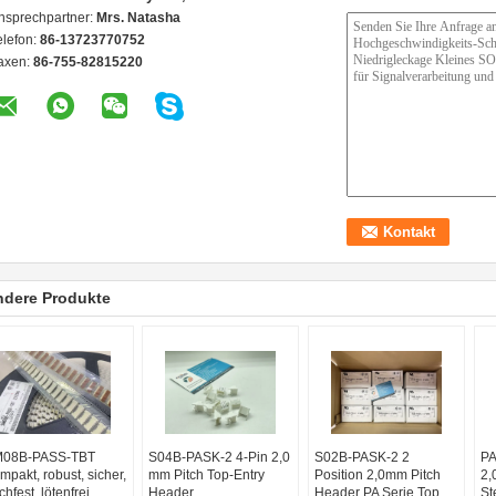
nsprechpartner:
Mrs. Natasha
elefon:
86-13723770752
axen:
86-755-82815220
ndere Produkte
08B-PASS-TBT
S04B-PASK-2 4-Pin 2,0
S02B-PASK-2 2
PA
mpakt, robust, sicher,
mm Pitch Top-Entry
Position 2,0mm Pitch
2,
hfest, lötenfrei,
Header
Header PA Serie Top
St