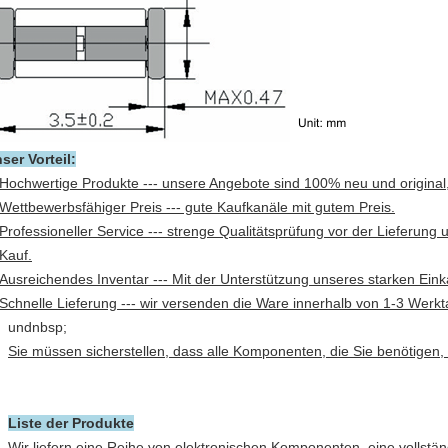
ser Vorteil:
Hochwertige Produkte --- unsere Angebote sind 100% neu und origina
Wettbewerbsfähiger Preis --- gute Kaufkanäle mit gutem Preis.
Professioneller Service --- strenge Qualitätsprüfung vor der Lieferun
Kauf.
Ausreichendes Inventar --- Mit der Unterstützung unseres starken Ein
Schnelle Lieferung --- wir versenden die Ware innerhalb von 1-3 Werk
undnbsp;
Sie müssen sicherstellen, dass alle Komponenten, die Sie benötigen, 
Liste der Produkte
Wir liefern eine Reihe von elektronischen Komponenten, eine vollständ