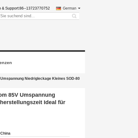
b & Support:
86--13723770752
German
search
renzen
 Umspannung Niedrigleckage Kleines SOD-80
trom 85V Umspannung
erstellungszeit Ideal für
China