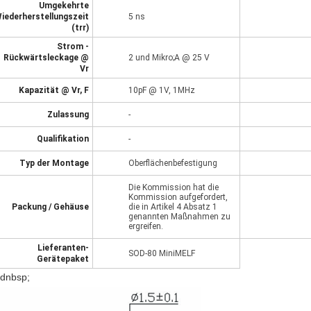
Umgekehrte
iederherstellungszeit
5 ns
(trr)
Strom -
Rückwärtsleckage @
2 und Mikro;A @ 25 V
Vr
Kapazität @ Vr, F
10pF @ 1V, 1MHz
Zulassung
-
Qualifikation
-
Typ der Montage
Oberflächenbefestigung
Die Kommission hat die
Kommission aufgefordert,
Packung / Gehäuse
die in Artikel 4 Absatz 1
genannten Maßnahmen zu
ergreifen.
Lieferanten-
SOD-80 MiniMELF
Gerätepaket
dnbsp;