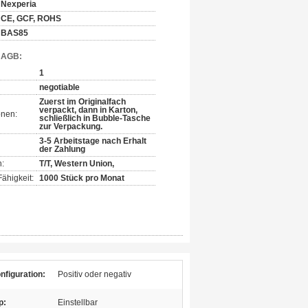
Nexperia
CE, GCF, ROHS
BAS85
d AGB:
1
negotiable
Zuerst im Originalfach
verpackt, dann in Karton,
onen:
schließlich in Bubble-Tasche
zur Verpackung.
3-5 Arbeitstage nach Erhalt
der Zahlung
:
T/T, Western Union,
ähigkeit:
1000 Stück pro Monat
figuration:
Positiv oder negativ
p:
Einstellbar