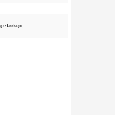
nger Leckage
,
u