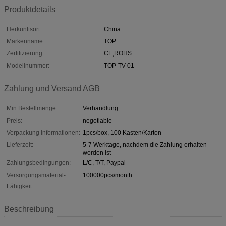
Produktdetails
Herkunftsort:
China
Markenname:
TOP
Zertifizierung:
CE,ROHS
Modellnummer:
TOP-TV-01
Zahlung und Versand AGB
Min Bestellmenge:
Verhandlung
Preis:
negotiable
Verpackung Informationen:
1pcs/box, 100 Kasten/Karton
Lieferzeit:
5-7 Werktage, nachdem die Zahlung erhalten
worden ist
Zahlungsbedingungen:
L/C, T/T, Paypal
Versorgungsmaterial-
100000pcs/month
Fähigkeit:
Beschreibung