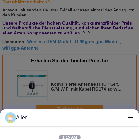
Datenblätter erhalten?
Antwort: wir senden sie über E-Mail erhalten einmal den Antrag von
den Kunden.
Unsere Produkte der hohen Qualität, konkurrenzfähiger Preis
und freiberufliche Dienstleistung, sind sicher, Ihren Bedarf an
allen Arten Komponenten zu erfüllen.
^_^
Wireless GSM-Modul
G-/Mgprs gps-Modul
Umbauten:
,
,
wifi gps-Antenne
Erhalten Sie den besten Preis für
Kombinierte Antenne RHCP GPS
G/M WIFI mit Kabel RG174 scrwe,
das TOP-GGW03 anbringt
Fortsetzen
Allen
Kombinierte Antenne
Mehr
1:15 AM