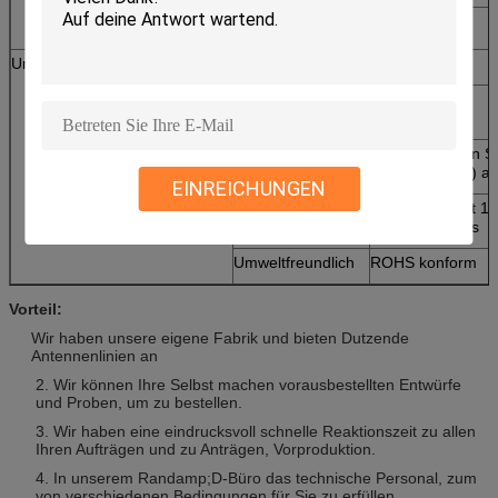
Befestigungsart
Schraube
Umweltsmäßig
Betriebstemperatur
-40℃~+85℃
Relative
Bis 95%
Luftfeuchtigkeit
Eintritt-Schutz
IP67 (schließen S
Kabelausgang) a
EINREICHUNGEN
Erschütterung
10 zu 55Hz mit 1
Umfang 2hours
Umweltfreundlich
ROHS konform
Vorteil:
Wir haben unsere eigene Fabrik und bieten Dutzende
Antennenlinien an
2. Wir können Ihre Selbst machen vorausbestellten Entwürfe
und Proben, um zu bestellen.
3. Wir haben eine eindrucksvoll schnelle Reaktionszeit zu allen
Ihren Aufträgen und zu Anträgen, Vorproduktion.
4. In unserem Randamp;D-Büro das technische Personal, zum
von verschiedenen Bedingungen für Sie zu erfüllen.