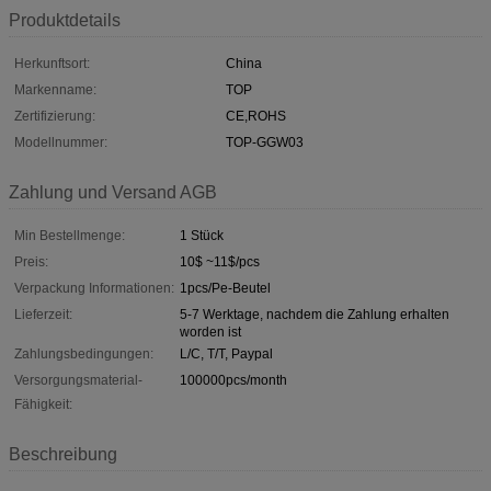
Produktdetails
Herkunftsort:
China
Markenname:
TOP
Zertifizierung:
CE,ROHS
Modellnummer:
TOP-GGW03
Zahlung und Versand AGB
Min Bestellmenge:
1 Stück
Preis:
10$ ~11$/pcs
Verpackung Informationen:
1pcs/Pe-Beutel
Lieferzeit:
5-7 Werktage, nachdem die Zahlung erhalten
worden ist
Zahlungsbedingungen:
L/C, T/T, Paypal
Versorgungsmaterial-
100000pcs/month
Fähigkeit:
Beschreibung