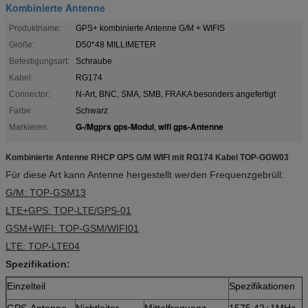
Kombinierte Antenne
Produktname:
GPS+ kombinierte Antenne G/M + WIFIS
Größe:
D50*48 MILLIMETER
Befestigungsart:
Schraube
Kabel:
RG174
Connector:
N-Art, BNC, SMA, SMB, FRAKA besonders angefertigt
Farbe:
Schwarz
G-/Mgprs gps-Modul
wifi gps-Antenne
Markieren:
,
Kombinierte Antenne RHCP GPS G/M WIFI mit RG174 Kabel TOP-GGW03
Für diese Art kann Antenne hergestellt werden Frequenzgebrüll:
G/M: TOP-GSM13
LTE+GPS: TOP-LTE/GPS-01
GSM+WIFI: TOP-GSM/WIFI01
LTE: TOP-LTE04
Spezifikation:
Einzelteil
Spezifikationen
GPS-Antenne
Nichtleiter
Mittelfrequenz
1575.42±1MHz