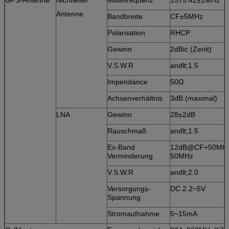
Antenne
Bandbreite
CF±5MHz
Polarisation
RHCP
Gewinn
2dBic (Zenit)
V.S.W.R
andlt;1.5
Impendance
50Ω
Achsenverhältnis
3dB (maximal)
LNA
Gewinn
28±2dB
Rauschmaß
andlt;1.5
Ex-Band
12dB@CF+50MHz
Verminderung
50MHz
V.S.W.R
andlt;2.0
Versorgungs-
DC 2.2~5V
Spannung
Stromaufnahme
5~15mA