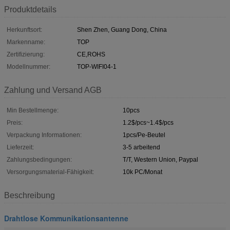
Produktdetails
Herkunftsort:
Shen Zhen, Guang Dong, China
Markenname:
TOP
Zertifizierung:
CE,ROHS
Modellnummer:
TOP-WIFI04-1
Zahlung und Versand AGB
Min Bestellmenge:
10pcs
Preis:
1.2$/pcs~1.4$/pcs
Verpackung Informationen:
1pcs/Pe-Beutel
Lieferzeit:
3-5 arbeitend
Zahlungsbedingungen:
T/T, Western Union, Paypal
Versorgungsmaterial-Fähigkeit:
10k PC/Monat
Beschreibung
Drahtlose Kommunikationsantenne