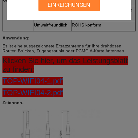
EINREICHUNGEN
Erschütterung
10 zu 55Hz mit 1.5mm Umfang
2hours
Umweltfreundlich
ROHS konform
Anwendung:
Es ist eine ausgezeichnete Ersatzantenne für Ihre drahtlosen
Router, Brücken, Zugangspunkt oder PCMCIA-Karte Antennen
Klicken Sie hier, um das Leistungsblatt
zu finden:
TOP-WIFI04-1.pdf
TOP-WIFI04-2.pdf
Zeichnen: