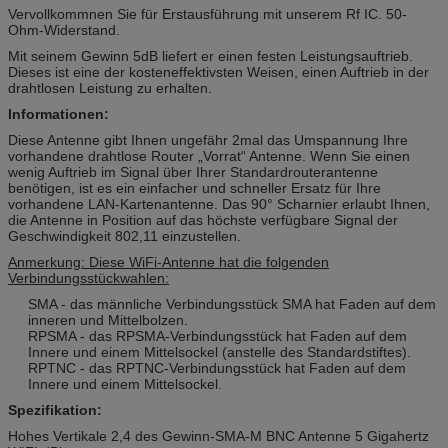
Vervollkommnen Sie für Erstausführung mit unserem Rf IC. 50-
Ohm-Widerstand.
Mit seinem Gewinn 5dB liefert er einen festen Leistungsauftrieb.
Dieses ist eine der kosteneffektivsten Weisen, einen Auftrieb in der
drahtlosen Leistung zu erhalten.
Informationen:
Diese Antenne gibt Ihnen ungefähr 2mal das Umspannung Ihre
vorhandene drahtlose Router „Vorrat“ Antenne. Wenn Sie einen
wenig Auftrieb im Signal über Ihrer Standardrouterantenne
benötigen, ist es ein einfacher und schneller Ersatz für Ihre
vorhandene LAN-Kartenantenne. Das 90° Scharnier erlaubt Ihnen,
die Antenne in Position auf das höchste verfügbare Signal der
Geschwindigkeit 802,11 einzustellen.
Anmerkung: Diese WiFi-Antenne hat die folgenden
Verbindungsstückwahlen:
SMA - das männliche Verbindungsstück SMA hat Faden auf dem
inneren und Mittelbolzen.
RPSMA - das RPSMA-Verbindungsstück hat Faden auf dem
Innere und einem Mittelsockel (anstelle des Standardstiftes).
RPTNC - das RPTNC-Verbindungsstück hat Faden auf dem
Innere und einem Mittelsockel.
Spezifikation:
Hohes Vertikale 2,4 des Gewinn-SMA-M BNC Antenne 5 Gigahertz