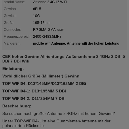
produt Name:
Antenne 2.4GHZ WIFI
Gewinn:
dBi 5
Gewicht:
10G
Größe:
195*13mm
Connector:
RP SMA, SMA, usw.
Frequenzbereich:
2400~2483.5MHz
mobile wifi Antenne
Antenne wifi der hohen Leistung
Markieren:
,
CER hoher Gewinn Allrichtungs-Außenantenne 2.4GHz 2 DBi 5
DBi 7 DBi Wifi
Einleitung:
Vorbildlicher Größe (Millimeter) Gewinn
TOP-WIFI04: D13*145MM/D13*162MM 2 DBi
TOP-WIFI04-1: D13*195MM 5 DBi
TOP-WIFI04-2: D11*254MM 7 DBi
Beschreibung:
Sie suchen nach großer Antenne 2.4GHz mit hohem Gewinn?
Unser TOP-WIFI04-1 ist eine Gummienten-Antenne mit der
polarisierten Rückseite.