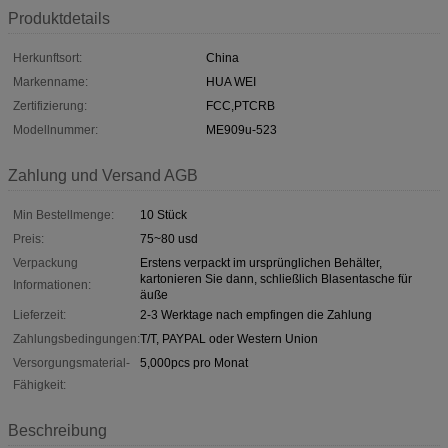
Produktdetails
Herkunftsort:
China
Markenname:
HUA WEI
Zertifizierung:
FCC,PTCRB
Modellnummer:
ME909u-523
Zahlung und Versand AGB
Min Bestellmenge:
10 Stück
Preis:
75~80 usd
Verpackung
Erstens verpackt im ursprünglichen Behälter,
kartonieren Sie dann, schließlich Blasentasche für
Informationen:
äuße
Lieferzeit:
2-3 Werktage nach empfingen die Zahlung
Zahlungsbedingungen:
T/T, PAYPAL oder Western Union
Versorgungsmaterial-
5,000pcs pro Monat
Fähigkeit:
Beschreibung