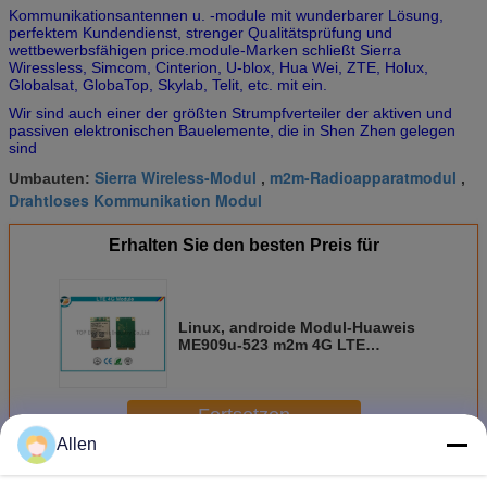
Kommunikationsantennen u. -module mit wunderbarer Lösung,
perfektem Kundendienst, strenger Qualitätsprüfung und
wettbewerbsfähigen price.module-Marken schließt Sierra
Wiressless, Simcom, Cinterion, U-blox, Hua Wei, ZTE, Holux,
Globalsat, GlobaTop, Skylab, Telit, etc. mit ein.
Wir sind auch einer der größten Strumpfverteiler der aktiven und
passiven elektronischen Bauelemente, die in Shen Zhen gelegen
sind
Sierra Wireless-Modul
m2m-Radioapparatmodul
Umbauten:
,
,
Drahtloses Kommunikation Modul
Erhalten Sie den besten Preis für
Linux, androide Modul-Huaweis
ME909u-523 m2m 4G LTE
Unterstützung GPS
Fortsetzen
Allen
4G 5G-Modul
Mehr