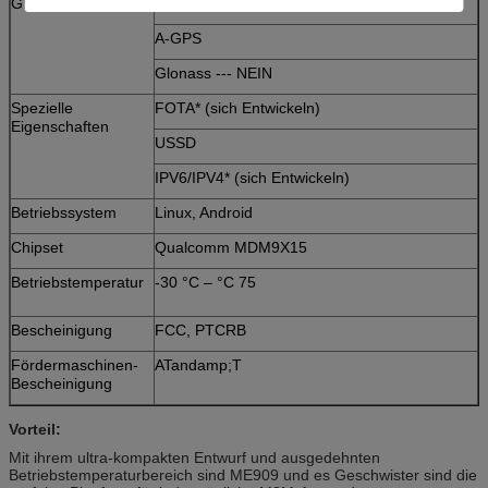
GPS/Glonass
GPS allein stehend
A-GPS
Glonass --- NEIN
Spezielle
FOTA* (sich Entwickeln)
Eigenschaften
USSD
IPV6/IPV4* (sich Entwickeln)
Betriebssystem
Linux, Android
Chipset
Qualcomm MDM9X15
Betriebstemperatur
-30 °C – °C 75
Bescheinigung
FCC, PTCRB
Fördermaschinen-
ATandamp;T
Bescheinigung
Vorteil:
Mit ihrem ultra-kompakten Entwurf und ausgedehnten
Betriebstemperaturbereich sind ME909 und es Geschwister sind die