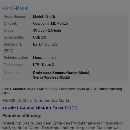
4G 5G-Modul
Produktname:
Modul 4G LTE
Chipset:
Qualcomm MDM9X15
Größe:
30 x 30 x 2,54mm
Schnittstelle:
USB 2.0
Bänder LTE
B2, B4, B5, B17
(FDD):
Betriebssystem:
Linux, android
Technology:
LTE - Katze 3
Drahtloses Kommunikation Modul
Markieren:
,
Sierra Wireless-Modul
Linux, Modul-Huaweis ME909u-523 Androids m2m 4G LTE Unterstützung
GPS
ME909u-523 für Nordamerika-Markt.
es gibt LGA und Mini-Art Paket PCIE 2
Produkteinführung:
Mitteilung: Das d, das dem Ende des Produktnamens hinzugefügt
wird, steht für Daten. Das Modul haben die gleiche Funktion wie,