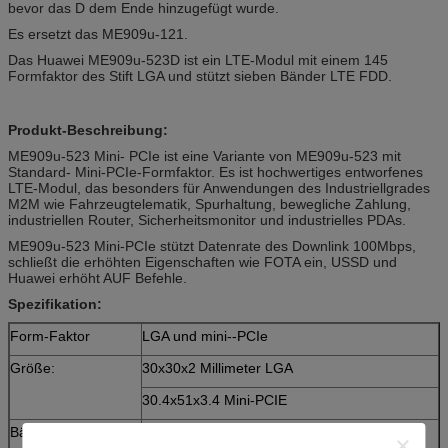
bevor das D dem Ende hinzugefügt wurde.
Es ersetzt das ME909u-121.
Das Huawei ME909u-523D ist ein LTE-Modul mit einem 145
Formfaktor des Stift LGA und stützt sieben Bänder LTE FDD.
Produkt-Beschreibung:
ME909u-523 Mini- PCIe ist eine Variante von ME909u-523 mit
Standard- Mini-PCIe-Formfaktor. Es ist hochwertiges entworfenes
LTE-Modul, das besonders für Anwendungen des Industriellgrades
M2M wie Fahrzeugtelematik, Spurhaltung, bewegliche Zahlung,
industriellen Router, Sicherheitsmonitor und industrielles PDAs.
ME909u-523 Mini-PCIe stützt Datenrate des Downlink 100Mbps,
schließt die erhöhten Eigenschaften wie FOTA ein, USSD und
Huawei erhöht AUF Befehle.
Spezifikation:
Form-Faktor
LGA und mini--PCIe
Größe:
30x30x2 Millimeter LGA
30.4x51x3.4 Mini-PCIE
Bänder
ME909u-523 Mini-PCIe: