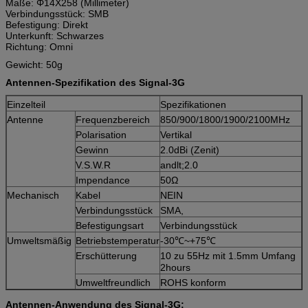
Maße: Φ14X258 (Millimeter)
Verbindungsstück: SMB
Befestigung: Direkt
Unterkunft: Schwarzes
Richtung: Omni
Gewicht: 50g
Antennen-Spezifikation des Signal-3G
Einzelteil
Spezifikationen
Antenne
Frequenzbereich
850/900/1800/1900/2100MHz
Polarisation
Vertikal
Gewinn
2.0dBi (Zenit)
V.S.W.R
andlt;2.0
Impendance
50Ω
Mechanisch
Kabel
NEIN
Verbindungsstück
SMA,
Befestigungsart
Verbindungsstück
Umweltsmäßig
Betriebstemperatur
-30℃~+75℃
Erschütterung
10 zu 55Hz mit 1.5mm Umfang
2hours
Umweltfreundlich
ROHS konform
Antennen-Anwendung des Signal-3G: