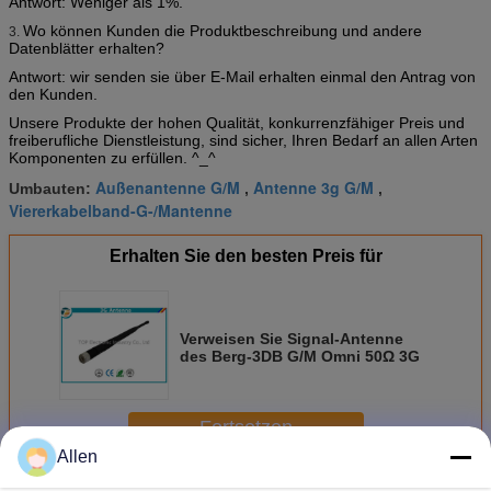
Antwort: Weniger als 1%.
Wo können Kunden die Produktbeschreibung und andere
3.
Datenblätter erhalten?
Antwort: wir senden sie über E-Mail erhalten einmal den Antrag von
den Kunden.
Unsere Produkte der hohen Qualität, konkurrenzfähiger Preis und
freiberufliche Dienstleistung, sind sicher, Ihren Bedarf an allen Arten
Komponenten zu erfüllen. ^_^
Außenantenne G/M
Antenne 3g G/M
Umbauten:
,
,
Viererkabelband-G-/Mantenne
Erhalten Sie den besten Preis für
Verweisen Sie Signal-Antenne
des Berg-3DB G/M Omni 50Ω 3G
Fortsetzen
Allen
Drahtlose Kommunikationsantenne
Mehr