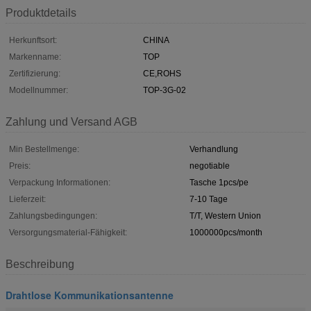
Produktdetails
Herkunftsort:
CHINA
Markenname:
TOP
Zertifizierung:
CE,ROHS
Modellnummer:
TOP-3G-02
Zahlung und Versand AGB
Min Bestellmenge:
Verhandlung
Preis:
negotiable
Verpackung Informationen:
Tasche 1pcs/pe
Lieferzeit:
7-10 Tage
Zahlungsbedingungen:
T/T, Western Union
Versorgungsmaterial-Fähigkeit:
1000000pcs/month
Beschreibung
Drahtlose Kommunikationsantenne